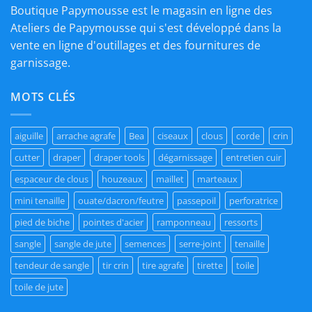
Boutique Papymousse est le magasin en ligne des
Ateliers de Papymousse qui s'est développé dans la
vente en ligne d'outillages et des fournitures de
garnissage.
MOTS CLÉS
aiguille
arrache agrafe
Bea
ciseaux
clous
corde
crin
cutter
draper
draper tools
dégarnissage
entretien cuir
espaceur de clous
houzeaux
maillet
marteaux
mini tenaille
ouate/dacron/feutre
passepoil
perforatrice
pied de biche
pointes d'acier
ramponneau
ressorts
sangle
sangle de jute
semences
serre-joint
tenaille
tendeur de sangle
tir crin
tire agrafe
tirette
toile
toile de jute