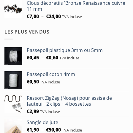
Clous décoratifs 'Bronze Renaissance cuivré
€6,50
11 mm
à
Plage
€
7,00
–
€
24,00
TVA incluse
€24,00
de
prix :
LES PLUS VENDUS
€7,00
à
€24,00
Passepoil plastique 3mm ou 5mm
Plage
€
0,45
–
€
0,60
TVA incluse
de
prix :
Passepoil coton 4mm
€0,45
€
0,50
à
TVA incluse
€0,60
Ressort ZigZag (Nosag) pour assise de
fauteuil+2 clips + 4 bossettes
€
2,99
TVA incluse
Sangle de jute
Plage
€
1,90
–
€
50,00
TVA incluse