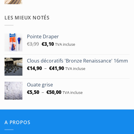
de
prix :
€1,90
LES MIEUX NOTÉS
à
€50,00
Pointe Draper
Le
Le
€
3,99
€
3,10
TVA incluse
prix
prix
initial
actuel
Clous décoratifs 'Bronze Renaissance' 16mm
était :
est :
Plage
€
14,90
–
€
41,90
€3,99.
€3,10.
TVA incluse
de
prix :
Ouate grise
€14,90
Plage
€
5,50
–
€
50,00
TVA incluse
à
de
€41,90
prix :
€5,50
à
A PROPOS
€50,00