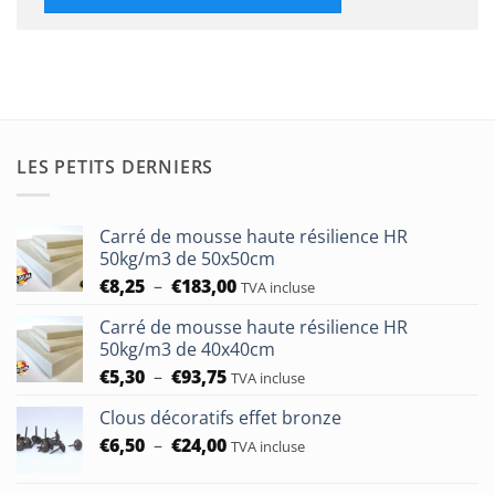
LES PETITS DERNIERS
Carré de mousse haute résilience HR
50kg/m3 de 50x50cm
Plage
€
8,25
–
€
183,00
TVA incluse
de
Carré de mousse haute résilience HR
prix :
50kg/m3 de 40x40cm
€8,25
Plage
€
5,30
–
€
93,75
à
TVA incluse
de
€183,00
Clous décoratifs effet bronze
prix :
Plage
€
6,50
–
€
24,00
€5,30
TVA incluse
de
à
prix :
€93,75