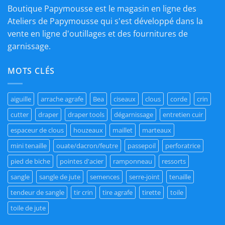
Boutique Papymousse est le magasin en ligne des
Ateliers de Papymousse qui s'est développé dans la
vente en ligne d'outillages et des fournitures de
garnissage.
MOTS CLÉS
aiguille
arrache agrafe
Bea
ciseaux
clous
corde
crin
cutter
draper
draper tools
dégarnissage
entretien cuir
espaceur de clous
houzeaux
maillet
marteaux
mini tenaille
ouate/dacron/feutre
passepoil
perforatrice
pied de biche
pointes d'acier
ramponneau
ressorts
sangle
sangle de jute
semences
serre-joint
tenaille
tendeur de sangle
tir crin
tire agrafe
tirette
toile
toile de jute