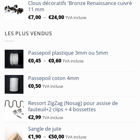
Clous décoratifs 'Bronze Renaissance cuivré
€6,50
11 mm
à
Plage
€
7,00
–
€
24,00
TVA incluse
€24,00
de
prix :
LES PLUS VENDUS
€7,00
à
€24,00
Passepoil plastique 3mm ou 5mm
Plage
€
0,45
–
€
0,60
TVA incluse
de
prix :
Passepoil coton 4mm
€0,45
€
0,50
à
TVA incluse
€0,60
Ressort ZigZag (Nosag) pour assise de
fauteuil+2 clips + 4 bossettes
€
2,99
TVA incluse
Sangle de jute
Plage
€
1,90
–
€
50,00
TVA incluse