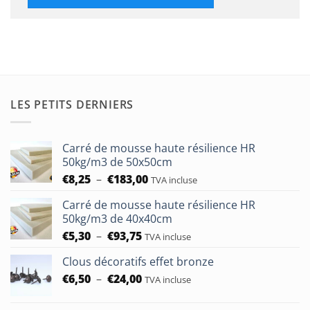
LES PETITS DERNIERS
Carré de mousse haute résilience HR
50kg/m3 de 50x50cm
Plage
€
8,25
–
€
183,00
TVA incluse
de
Carré de mousse haute résilience HR
prix :
50kg/m3 de 40x40cm
€8,25
Plage
€
5,30
–
€
93,75
à
TVA incluse
de
€183,00
Clous décoratifs effet bronze
prix :
Plage
€
6,50
–
€
24,00
€5,30
TVA incluse
de
à
prix :
€93,75