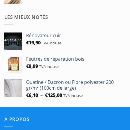
de
prix :
€1,90
LES MIEUX NOTÉS
à
€50,00
Rénovateur cuir
€
19,90
TVA incluse
Feutres de réparation bois
€
9,99
TVA incluse
Ouatine / Dacron ou Fibre polyester 200
gr/m² (160cm de large)
Plage
€
6,10
–
€
125,00
TVA incluse
de
prix :
€6,10
A PROPOS
à
€125,00