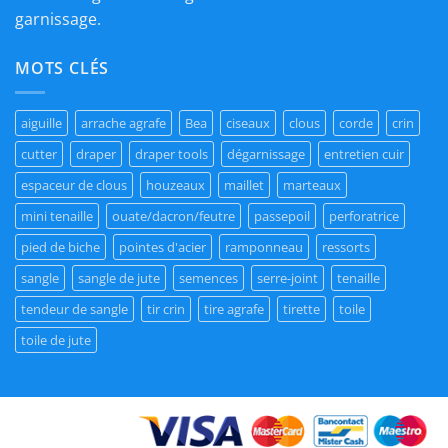
garnissage.
MOTS CLÉS
aiguille
arrache agrafe
Bea
ciseaux
clous
corde
crin
cutter
draper
draper tools
dégarnissage
entretien cuir
espaceur de clous
houzeaux
maillet
marteaux
mini tenaille
ouate/dacron/feutre
passepoil
perforatrice
pied de biche
pointes d'acier
ramponneau
ressorts
sangle
sangle de jute
semences
serre-joint
tenaille
tendeur de sangle
tir crin
tire agrafe
tirette
toile
toile de jute