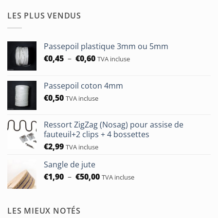
de
prix :
LES PLUS VENDUS
€7,00
à
€24,00
Passepoil plastique 3mm ou 5mm
Plage
€
0,45
–
€
0,60
TVA incluse
de
prix :
Passepoil coton 4mm
€0,45
€
0,50
à
TVA incluse
€0,60
Ressort ZigZag (Nosag) pour assise de
fauteuil+2 clips + 4 bossettes
€
2,99
TVA incluse
Sangle de jute
Plage
€
1,90
–
€
50,00
TVA incluse
de
prix :
€1,90
LES MIEUX NOTÉS
à