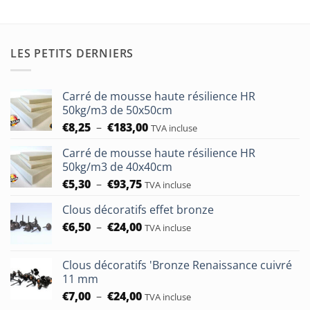
LES PETITS DERNIERS
Carré de mousse haute résilience HR
50kg/m3 de 50x50cm
Plage
€
8,25
–
€
183,00
TVA incluse
de
Carré de mousse haute résilience HR
prix :
50kg/m3 de 40x40cm
€8,25
Plage
€
5,30
–
€
93,75
à
TVA incluse
de
€183,00
Clous décoratifs effet bronze
prix :
Plage
€
6,50
–
€
24,00
€5,30
TVA incluse
de
à
prix :
€93,75
Clous décoratifs 'Bronze Renaissance cuivré
€6,50
11 mm
à
Plage
€
7,00
–
€
24,00
TVA incluse
€24,00