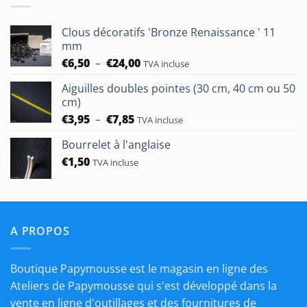
€50,00
Clous décoratifs 'Bronze Renaissance ' 11
mm
Plage
€
6,50
–
€
24,00
TVA incluse
de
Aiguilles doubles pointes (30 cm, 40 cm ou 50
prix :
cm)
€6,50
Plage
€
3,95
–
€
7,85
à
TVA incluse
de
€24,00
Bourrelet à l'anglaise
prix :
€
1,50
€3,95
TVA incluse
à
€7,85
A PROPOS
Boutique Papymousse est le magasin en ligne des
Ateliers de Papymousse qui s'est développé dans la
vente en ligne d'outillages et des fournitures de