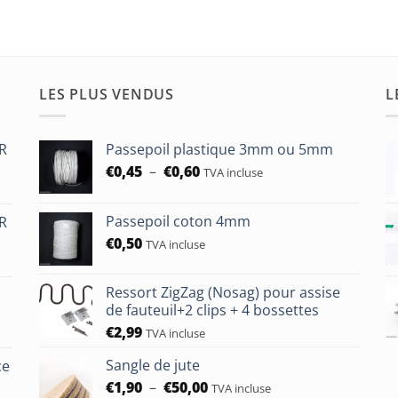
LES PLUS VENDUS
L
HR
Passepoil plastique 3mm ou 5mm
Plage
€
0,45
–
€
0,60
TVA incluse
de
prix :
Passepoil coton 4mm
HR
€0,45
€
0,50
à
TVA incluse
€0,60
Ressort ZigZag (Nosag) pour assise
de fauteuil+2 clips + 4 bossettes
€
2,99
TVA incluse
Sangle de jute
ce
Plage
€
1,90
–
€
50,00
TVA incluse