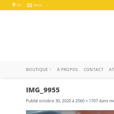
Passer
OÙ
EMAIL
au
contenu
BOUTIQUE
A PROPOS
CONTACT
AT
IMG_9955
Publié
octobre 30, 2020
à
2560 × 1707
dans
mè