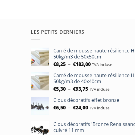
LES PETITS DERNIERS
Carré de mousse haute résilience 
50kg/m3 de 50x50cm
Plage
€
8,25
–
€
183,00
TVA incluse
de
Carré de mousse haute résilience 
prix :
50kg/m3 de 40x40cm
€8,25
Plage
€
5,30
–
€
93,75
à
TVA incluse
de
€183,00
Clous décoratifs effet bronze
prix :
Plage
€
6,50
–
€
24,00
€5,30
TVA incluse
de
à
prix :
€93,75
Clous décoratifs 'Bronze Renaissan
€6,50
cuivré 11 mm
à