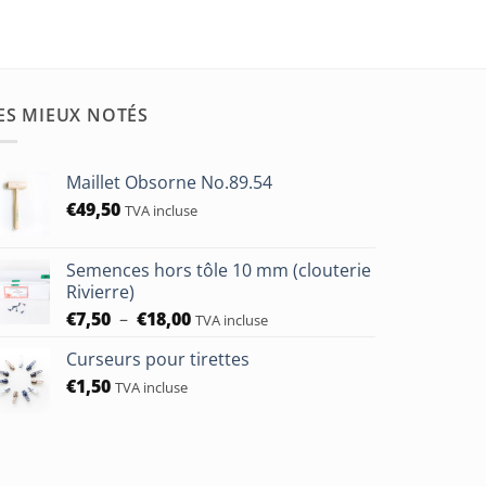
ES MIEUX NOTÉS
Maillet Obsorne No.89.54
€
49,50
TVA incluse
Semences hors tôle 10 mm (clouterie
Rivierre)
Plage
€
7,50
–
€
18,00
TVA incluse
de
Curseurs pour tirettes
prix :
€
1,50
€7,50
TVA incluse
à
€18,00