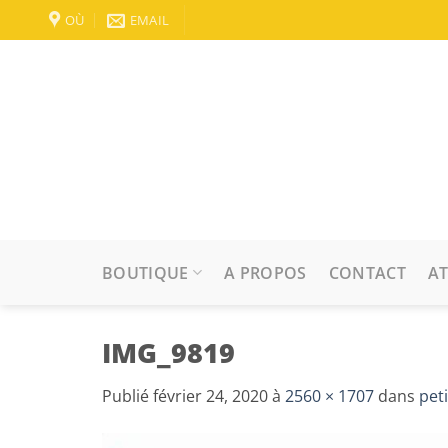
Passer
OÙ
EMAIL
au
contenu
BOUTIQUE
A PROPOS
CONTACT
AT
IMG_9819
Publié
février 24, 2020
à
2560 × 1707
dans
pet