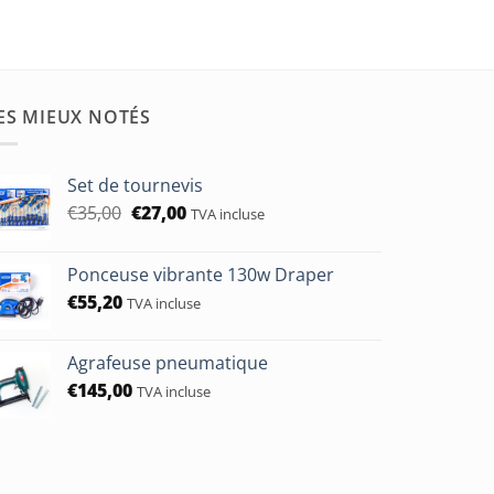
ES MIEUX NOTÉS
Set de tournevis
Le
Le
€
35,00
€
27,00
TVA incluse
prix
prix
initial
actuel
Ponceuse vibrante 130w Draper
était :
est :
€
55,20
€35,00.
€27,00.
TVA incluse
Agrafeuse pneumatique
€
145,00
TVA incluse