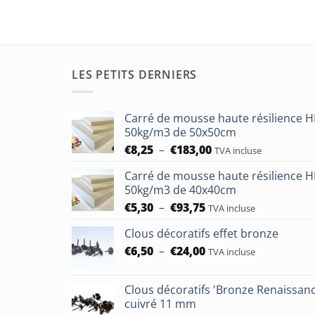
LES PETITS DERNIERS
Carré de mousse haute résilience 
50kg/m3 de 50x50cm
Plage
€
8,25
–
€
183,00
TVA incluse
de
Carré de mousse haute résilience 
prix :
50kg/m3 de 40x40cm
€8,25
Plage
€
5,30
–
€
93,75
à
TVA incluse
de
€183,00
Clous décoratifs effet bronze
prix :
Plage
€
6,50
–
€
24,00
€5,30
TVA incluse
de
à
prix :
€93,75
Clous décoratifs 'Bronze Renaissan
€6,50
cuivré 11 mm
à