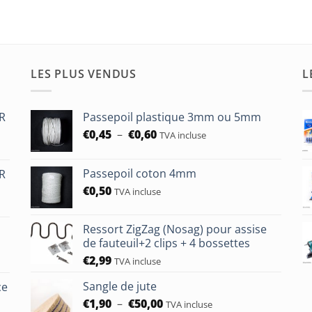
LES PLUS VENDUS
L
HR
Passepoil plastique 3mm ou 5mm
Plage
€
0,45
–
€
0,60
TVA incluse
de
prix :
Passepoil coton 4mm
HR
€0,45
€
0,50
à
TVA incluse
€0,60
Ressort ZigZag (Nosag) pour assise
de fauteuil+2 clips + 4 bossettes
€
2,99
TVA incluse
Sangle de jute
ce
Plage
€
1,90
–
€
50,00
TVA incluse