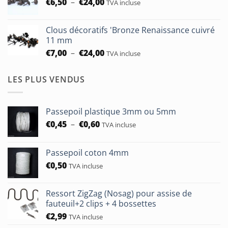
Plage
€
6,50
–
€
24,00
€5,30
TVA incluse
de
à
prix :
€93,75
Clous décoratifs 'Bronze Renaissance cuivré
€6,50
11 mm
à
Plage
€
7,00
–
€
24,00
TVA incluse
€24,00
de
prix :
LES PLUS VENDUS
€7,00
à
€24,00
Passepoil plastique 3mm ou 5mm
Plage
€
0,45
–
€
0,60
TVA incluse
de
prix :
Passepoil coton 4mm
€0,45
€
0,50
à
TVA incluse
€0,60
Ressort ZigZag (Nosag) pour assise de
fauteuil+2 clips + 4 bossettes
€
2,99
TVA incluse