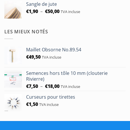
Sangle de jute
Plage
€
1,90
–
€
50,00
TVA incluse
de
prix :
€1,90
LES MIEUX NOTÉS
à
€50,00
Maillet Obsorne No.89.54
€
49,50
TVA incluse
Semences hors tôle 10 mm (clouterie
Rivierre)
Plage
€
7,50
–
€
18,00
TVA incluse
de
Curseurs pour tirettes
prix :
€
1,50
€7,50
TVA incluse
à
€18,00