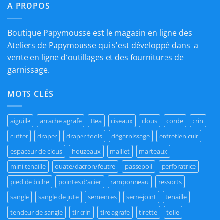
A PROPOS
Boutique Papymousse est le magasin en ligne des
Ateliers de Papymousse qui s'est développé dans la
vente en ligne d'outillages et des fournitures de
garnissage.
MOTS CLÉS
aiguille
arrache agrafe
Bea
ciseaux
clous
corde
crin
cutter
draper
draper tools
dégarnissage
entretien cuir
espaceur de clous
houzeaux
maillet
marteaux
mini tenaille
ouate/dacron/feutre
passepoil
perforatrice
pied de biche
pointes d'acier
ramponneau
ressorts
sangle
sangle de jute
semences
serre-joint
tenaille
tendeur de sangle
tir crin
tire agrafe
tirette
toile