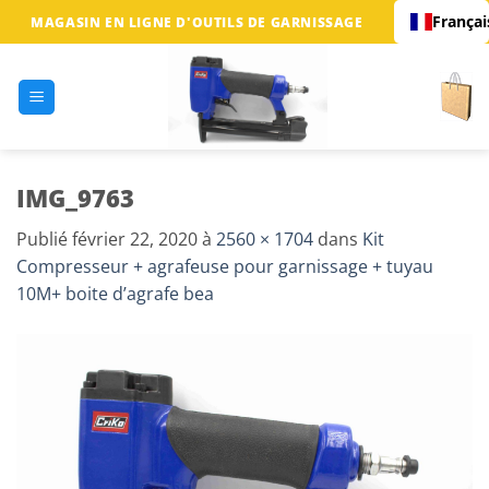
Passer
Françai
MAGASIN EN LIGNE D'OUTILS DE GARNISSAGE
au
contenu
IMG_9763
Publié
février 22, 2020
à
2560 × 1704
dans
Kit
Compresseur + agrafeuse pour garnissage + tuyau
10M+ boite d’agrafe bea