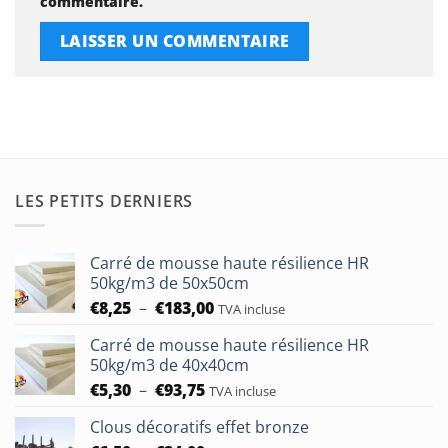
commentaire.
LES PETITS DERNIERS
Carré de mousse haute résilience HR
50kg/m3 de 50x50cm
Plage
€
8,25
–
€
183,00
TVA incluse
de
Carré de mousse haute résilience HR
prix :
50kg/m3 de 40x40cm
€8,25
Plage
€
5,30
–
€
93,75
à
TVA incluse
de
€183,00
Clous décoratifs effet bronze
prix :