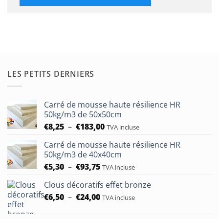
LES PETITS DERNIERS
Carré de mousse haute résilience HR
50kg/m3 de 50x50cm
Plage
€
8,25
–
€
183,00
TVA incluse
de
Carré de mousse haute résilience HR
prix :
50kg/m3 de 40x40cm
€8,25
Plage
€
5,30
–
€
93,75
à
TVA incluse
de
€183,00
Clous décoratifs effet bronze
prix :
Plage
€
6,50
–
€
24,00
€5,30
TVA incluse
de
à
prix :
€93,75