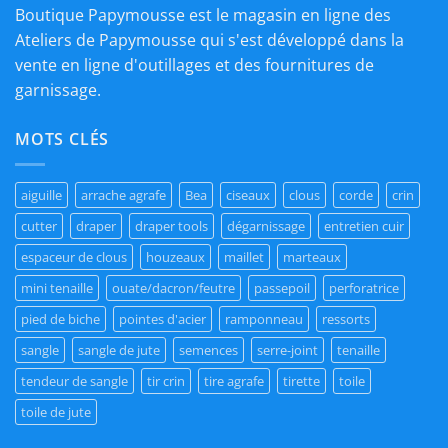
Boutique Papymousse est le magasin en ligne des
Ateliers de Papymousse qui s'est développé dans la
vente en ligne d'outillages et des fournitures de
garnissage.
MOTS CLÉS
aiguille
arrache agrafe
Bea
ciseaux
clous
corde
crin
cutter
draper
draper tools
dégarnissage
entretien cuir
espaceur de clous
houzeaux
maillet
marteaux
mini tenaille
ouate/dacron/feutre
passepoil
perforatrice
pied de biche
pointes d'acier
ramponneau
ressorts
sangle
sangle de jute
semences
serre-joint
tenaille
tendeur de sangle
tir crin
tire agrafe
tirette
toile
toile de jute