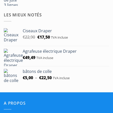
de
prix :
€1,90
LES MIEUX NOTÉS
à
€50,00
Ciseaux Draper
Le
Le
€
22,90
€
17,50
TVA incluse
prix
prix
initial
actuel
Agrafeuse électrique Draper
était :
est :
€
49,49
€22,90.
€17,50.
TVA incluse
bâtons de colle
Plage
€
5,00
–
€
22,50
TVA incluse
de
prix :
€5,00
à
A PROPOS
€22,50