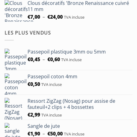
Clous décoratifs 'Bronze Renaissance cuivré
€6,50
11 mm
à
Plage
€
7,00
–
€
24,00
TVA incluse
€24,00
de
prix :
LES PLUS VENDUS
€7,00
à
€24,00
Passepoil plastique 3mm ou 5mm
Plage
€
0,45
–
€
0,60
TVA incluse
de
prix :
Passepoil coton 4mm
€0,45
€
0,50
à
TVA incluse
€0,60
Ressort ZigZag (Nosag) pour assise de
fauteuil+2 clips + 4 bossettes
€
2,99
TVA incluse
Sangle de jute
Plage
€
1,90
–
€
50,00
TVA incluse