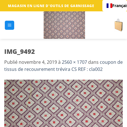
Passer
Françai
MAGASIN EN LIGNE D'OUTILS DE GARNISSAGE
au
contenu
IMG_9492
Publié
novembre 4, 2019
à
2560 × 1707
dans
coupon de
tissus de recouvrement trévira CS REF : cla002