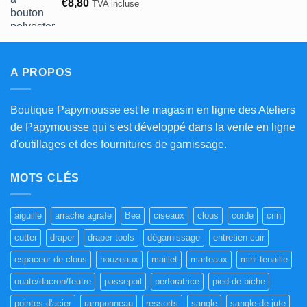
€
8,80
TVA incluse
à
€17,00
A PROPOS
Boutique Papymousse est le magasin en ligne des Ateliers
de Papymousse qui s'est développé dans la vente en ligne
d'outillages et des fournitures de garnissage.
MOTS CLÉS
aiguille
arrache agrafe
Bea
ciseaux
clous
corde
crin
cutter
draper
draper tools
dégarnissage
entretien cuir
espaceur de clous
houzeaux
maillet
marteaux
mini tenaille
ouate/dacron/feutre
passepoil
perforatrice
pied de biche
pointes d'acier
ramponneau
ressorts
sangle
sangle de jute