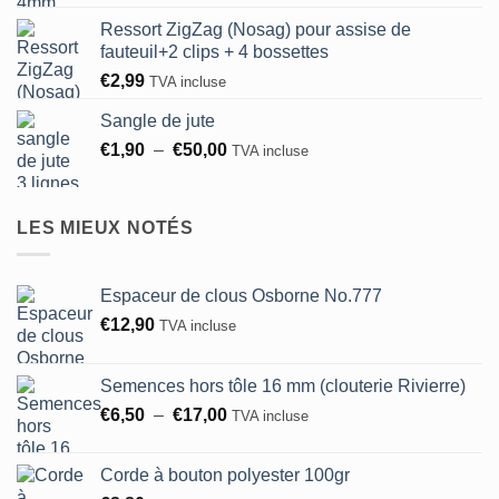
Ressort ZigZag (Nosag) pour assise de
fauteuil+2 clips + 4 bossettes
€
2,99
TVA incluse
Sangle de jute
Plage
€
1,90
–
€
50,00
TVA incluse
de
prix :
€1,90
LES MIEUX NOTÉS
à
€50,00
Espaceur de clous Osborne No.777
€
12,90
TVA incluse
Semences hors tôle 16 mm (clouterie Rivierre)
Plage
€
6,50
–
€
17,00
TVA incluse
de
prix :
Corde à bouton polyester 100gr
€6,50