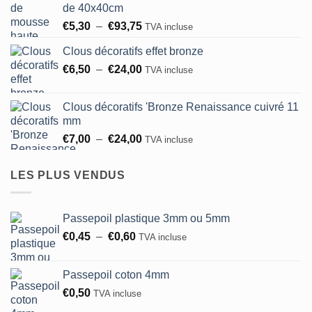
de 40x40cm
€8,25
Plage
€
5,30
–
€
93,75
à
TVA incluse
de
€183,00
Clous décoratifs effet bronze
prix :
Plage
€
6,50
–
€
24,00
€5,30
TVA incluse
de
à
prix :
€93,75
Clous décoratifs 'Bronze Renaissance cuivré 11
€6,50
mm
à
Plage
€
7,00
–
€
24,00
TVA incluse
€24,00
de
prix :
LES PLUS VENDUS
€7,00
à
€24,00
Passepoil plastique 3mm ou 5mm
Plage
€
0,45
–
€
0,60
TVA incluse
de
prix :
Passepoil coton 4mm
€0,45
€
0,50
TVA incluse
à
€0,60