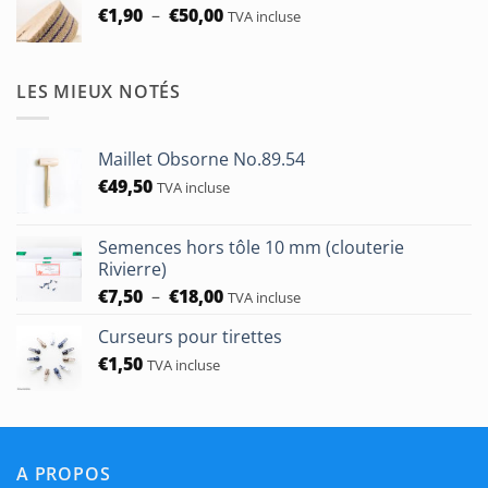
Plage
€
1,90
–
€
50,00
TVA incluse
de
prix :
€1,90
LES MIEUX NOTÉS
à
€50,00
Maillet Obsorne No.89.54
€
49,50
TVA incluse
Semences hors tôle 10 mm (clouterie
Rivierre)
Plage
€
7,50
–
€
18,00
TVA incluse
de
Curseurs pour tirettes
prix :
€
1,50
€7,50
TVA incluse
à
€18,00
A PROPOS