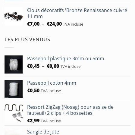
à
prix :
€93,75
Clous décoratifs 'Bronze Renaissance cuivré
€6,50
11 mm
à
Plage
€
7,00
–
€
24,00
TVA incluse
€24,00
de
prix :
LES PLUS VENDUS
€7,00
à
€24,00
Passepoil plastique 3mm ou 5mm
Plage
€
0,45
–
€
0,60
TVA incluse
de
prix :
Passepoil coton 4mm
€0,45
€
0,50
à
TVA incluse
€0,60
Ressort ZigZag (Nosag) pour assise de
fauteuil+2 clips + 4 bossettes
€
2,99
TVA incluse
Sangle de jute