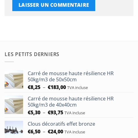
LES PETITS DERNIERS
Carré de mousse haute résilience HR
50kg/m3 de 50x50cm
Plage
€
8,25
–
€
183,00
TVA incluse
de
Carré de mousse haute résilience HR
prix :
50kg/m3 de 40x40cm
€8,25
Plage
€
5,30
–
€
93,75
à
TVA incluse
de
€183,00
Clous décoratifs effet bronze
prix :
Plage
€
6,50
–
€
24,00
€5,30
TVA incluse
de