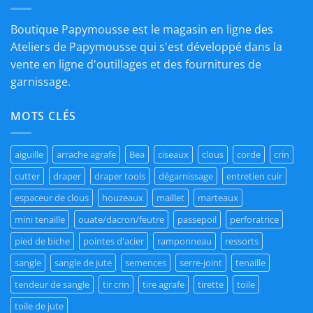
Boutique Papymousse est le magasin en ligne des
Ateliers de Papymousse qui s'est développé dans la
vente en ligne d'outillages et des fournitures de
garnissage.
MOTS CLÉS
aiguille
arrache agrafe
Bea
ciseaux
clous
corde
crin
cutter
draper
draper tools
dégarnissage
entretien cuir
espaceur de clous
houzeaux
maillet
marteaux
mini tenaille
ouate/dacron/feutre
passepoil
perforatrice
pied de biche
pointes d'acier
ramponneau
ressorts
sangle
sangle de jute
semences
serre-joint
tenaille
tendeur de sangle
tir crin
tire agrafe
tirette
toile
toile de jute