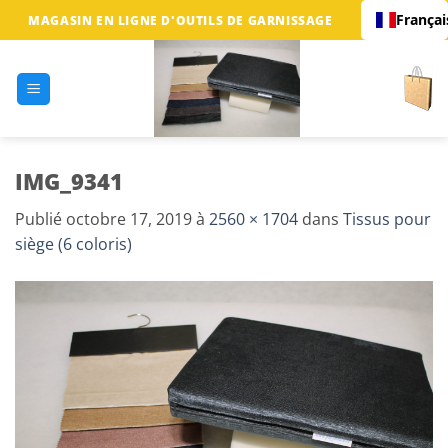
Passer
Françai
MAGASIN EN LIGNE D'OUTILS DE GARNISSAGE
au
contenu
IMG_9341
Publié
octobre 17, 2019
à
2560 × 1704
dans
Tissus pour
siège (6 coloris)