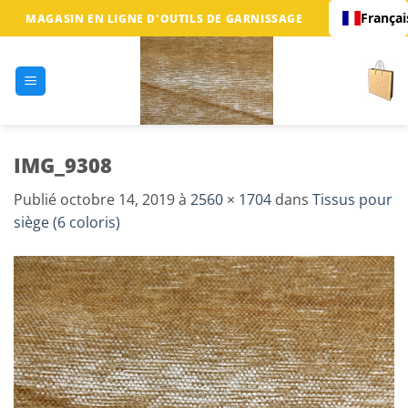
Passer
Françai
MAGASIN EN LIGNE D'OUTILS DE GARNISSAGE
au
contenu
IMG_9308
Publié
octobre 14, 2019
à
2560 × 1704
dans
Tissus pour
siège (6 coloris)