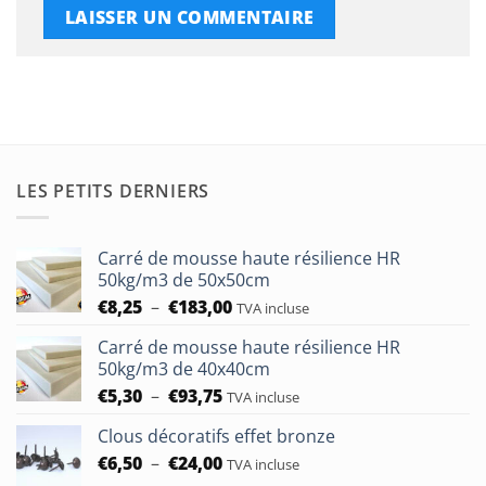
LES PETITS DERNIERS
Carré de mousse haute résilience HR
50kg/m3 de 50x50cm
Plage
€
8,25
–
€
183,00
TVA incluse
de
Carré de mousse haute résilience HR
prix :
50kg/m3 de 40x40cm
€8,25
Plage
€
5,30
–
€
93,75
à
TVA incluse
de
€183,00
Clous décoratifs effet bronze
prix :
Plage
€
6,50
–
€
24,00
€5,30
TVA incluse
de