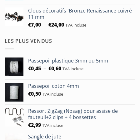
à
prix :
€93,75
Clous décoratifs 'Bronze Renaissance cuivré
€6,50
11 mm
à
Plage
€
7,00
–
€
24,00
TVA incluse
€24,00
de
prix :
LES PLUS VENDUS
€7,00
à
€24,00
Passepoil plastique 3mm ou 5mm
Plage
€
0,45
–
€
0,60
TVA incluse
de
prix :
Passepoil coton 4mm
€0,45
€
0,50
à
TVA incluse
€0,60
Ressort ZigZag (Nosag) pour assise de
fauteuil+2 clips + 4 bossettes
€
2,99
TVA incluse
Sangle de jute