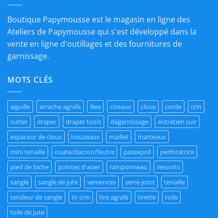
Boutique Papymousse est le magasin en ligne des
Ateliers de Papymousse qui s'est développé dans la
vente en ligne d'outillages et des fournitures de
garnissage.
MOTS CLÉS
aiguille
arrache agrafe
Bea
ciseaux
clous
corde
crin
cutter
draper
draper tools
dégarnissage
entretien cuir
espaceur de clous
houzeaux
maillet
marteaux
mini tenaille
ouate/dacron/feutre
passepoil
perforatrice
pied de biche
pointes d'acier
ramponneau
ressorts
sangle
sangle de jute
semences
serre-joint
tenaille
tendeur de sangle
tir crin
tire agrafe
tirette
toile
toile de jute