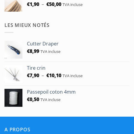
Plage
€
1,90
–
€
50,00
TVA incluse
de
prix :
€1,90
LES MIEUX NOTÉS
à
€50,00
Cutter Draper
€
8,99
TVA incluse
Tire crin
Plage
€
7,90
–
€
10,10
TVA incluse
de
prix :
Passepoil coton 4mm
€7,90
€
0,50
TVA incluse
à
€10,10
A PROPOS