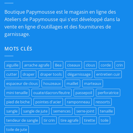
Boutique Papymousse est le magasin en ligne des
Ateliers de Papymousse qui s'est développé dans la
vente en ligne d'outillages et des fournitures de
garnissage.
MOTS CLÉS
aiguille
arrache agrafe
Bea
ciseaux
clous
corde
crin
cutter
draper
draper tools
dégarnissage
entretien cuir
espaceur de clous
houzeaux
maillet
marteaux
mini tenaille
ouate/dacron/feutre
passepoil
perforatrice
pied de biche
pointes d'acier
ramponneau
ressorts
sangle
sangle de jute
semences
serre-joint
tenaille
tendeur de sangle
tir crin
tire agrafe
tirette
toile
toile de jute