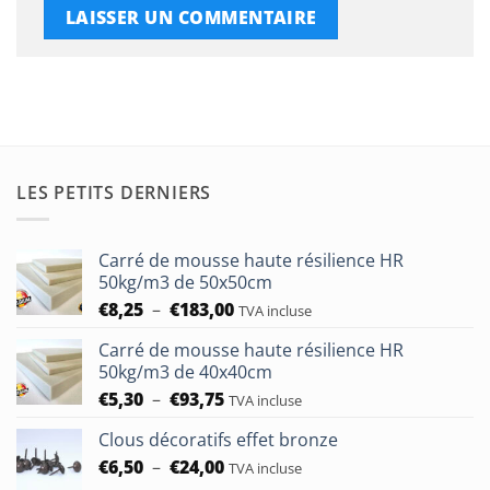
LES PETITS DERNIERS
Carré de mousse haute résilience HR
50kg/m3 de 50x50cm
Plage
€
8,25
–
€
183,00
TVA incluse
de
Carré de mousse haute résilience HR
prix :
50kg/m3 de 40x40cm
€8,25
Plage
€
5,30
–
€
93,75
à
TVA incluse
de
€183,00
Clous décoratifs effet bronze
prix :
Plage
€
6,50
–
€
24,00
€5,30
TVA incluse
de