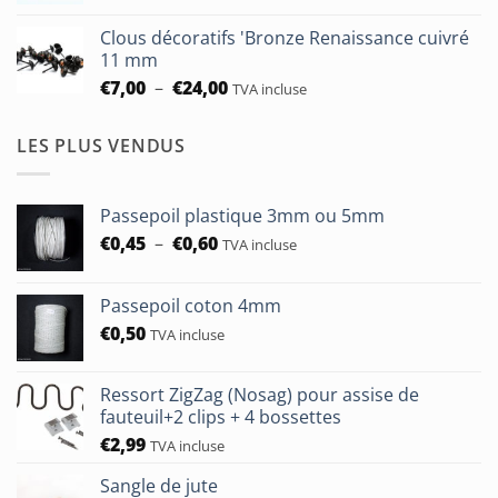
à
prix :
€93,75
Clous décoratifs 'Bronze Renaissance cuivré
€6,50
11 mm
à
Plage
€
7,00
–
€
24,00
TVA incluse
€24,00
de
prix :
LES PLUS VENDUS
€7,00
à
€24,00
Passepoil plastique 3mm ou 5mm
Plage
€
0,45
–
€
0,60
TVA incluse
de
prix :
Passepoil coton 4mm
€0,45
€
0,50
à
TVA incluse
€0,60
Ressort ZigZag (Nosag) pour assise de
fauteuil+2 clips + 4 bossettes
€
2,99
TVA incluse
Sangle de jute