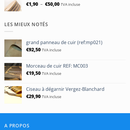
Plage
€
1,90
–
€
50,00
TVA incluse
de
prix :
€1,90
LES MIEUX NOTÉS
à
€50,00
grand panneau de cuir (ref:mp021)
€
92,50
TVA incluse
Morceau de cuir REF: MC003
€
19,50
TVA incluse
Ciseau à dégarnir Vergez-Blanchard
€
29,90
TVA incluse
A PROPOS