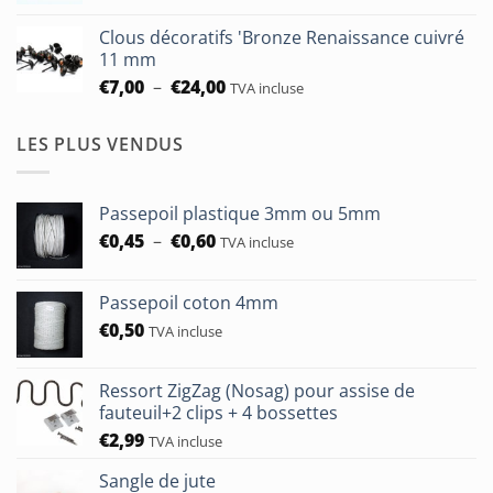
à
prix :
€93,75
Clous décoratifs 'Bronze Renaissance cuivré
€6,50
11 mm
à
Plage
€
7,00
–
€
24,00
TVA incluse
€24,00
de
prix :
LES PLUS VENDUS
€7,00
à
€24,00
Passepoil plastique 3mm ou 5mm
Plage
€
0,45
–
€
0,60
TVA incluse
de
prix :
Passepoil coton 4mm
€0,45
€
0,50
à
TVA incluse
€0,60
Ressort ZigZag (Nosag) pour assise de
fauteuil+2 clips + 4 bossettes
€
2,99
TVA incluse
Sangle de jute