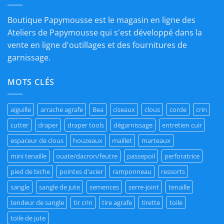
Boutique Papymousse est le magasin en ligne des
Ateliers de Papymousse qui s'est développé dans la
vente en ligne d'outillages et des fournitures de
garnissage.
MOTS CLÉS
aiguille
arrache agrafe
Bea
ciseaux
clous
corde
crin
cutter
draper
draper tools
dégarnissage
entretien cuir
espaceur de clous
houzeaux
maillet
marteaux
mini tenaille
ouate/dacron/feutre
passepoil
perforatrice
pied de biche
pointes d'acier
ramponneau
ressorts
sangle
sangle de jute
semences
serre-joint
tenaille
tendeur de sangle
tir crin
tire agrafe
tirette
toile
toile de jute