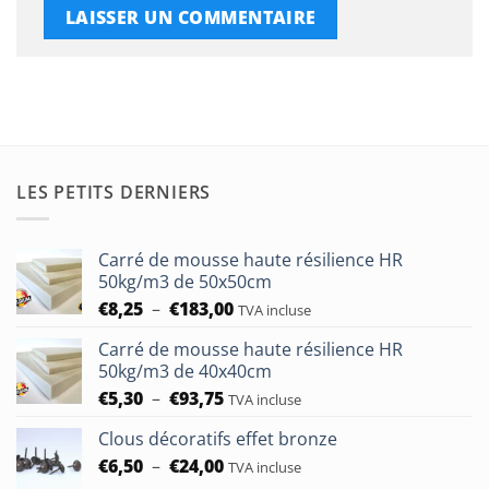
LES PETITS DERNIERS
Carré de mousse haute résilience HR
50kg/m3 de 50x50cm
Plage
€
8,25
–
€
183,00
TVA incluse
de
Carré de mousse haute résilience HR
prix :
50kg/m3 de 40x40cm
€8,25
Plage
€
5,30
–
€
93,75
à
TVA incluse
de
€183,00
Clous décoratifs effet bronze
prix :
Plage
€
6,50
–
€
24,00
€5,30
TVA incluse
de