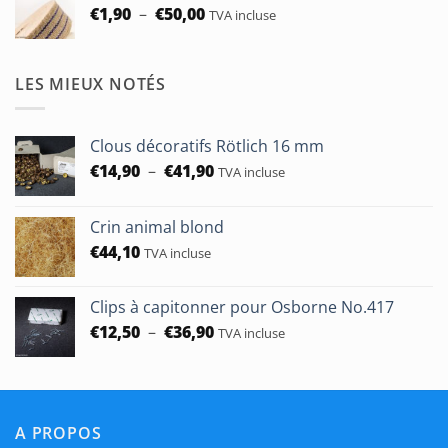
Plage
€
1,90
–
€
50,00
TVA incluse
de
prix :
€1,90
LES MIEUX NOTÉS
à
€50,00
Clous décoratifs Rötlich 16 mm
Plage
€
14,90
–
€
41,90
TVA incluse
de
prix :
Crin animal blond
€14,90
€
44,10
à
TVA incluse
€41,90
Clips à capitonner pour Osborne No.417
Plage
€
12,50
–
€
36,90
TVA incluse
de
prix :
€12,50
à
A PROPOS
€36,90