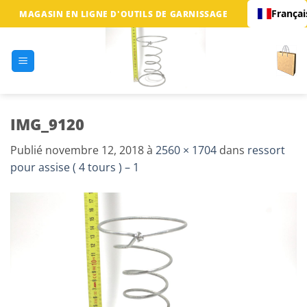
Passer
Françai
MAGASIN EN LIGNE D'OUTILS DE GARNISSAGE
au
contenu
IMG_9120
Publié
novembre 12, 2018
à
2560 × 1704
dans
ressort
pour assise ( 4 tours ) – 1