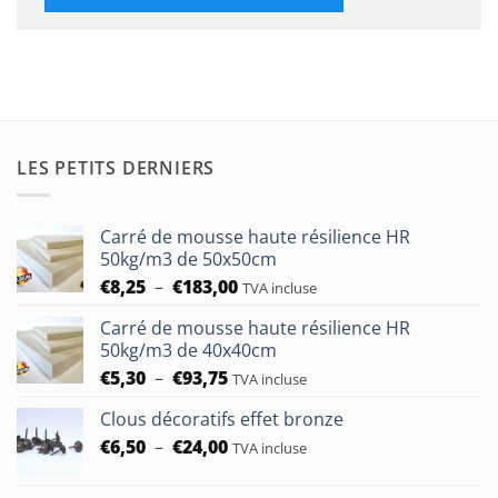
LES PETITS DERNIERS
Carré de mousse haute résilience HR
50kg/m3 de 50x50cm
Plage
€
8,25
–
€
183,00
TVA incluse
de
Carré de mousse haute résilience HR
prix :
50kg/m3 de 40x40cm
€8,25
Plage
€
5,30
–
€
93,75
à
TVA incluse
de
€183,00
Clous décoratifs effet bronze
prix :
Plage
€
6,50
–
€
24,00
€5,30
TVA incluse
de
à
prix :
€93,75