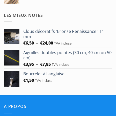
de
prix :
€1,90
LES MIEUX NOTÉS
à
€50,00
Clous décoratifs 'Bronze Renaissance ' 11
mm
Plage
€
6,50
–
€
24,00
TVA incluse
de
Aiguilles doubles pointes (30 cm, 40 cm ou 50
prix :
cm)
€6,50
Plage
€
3,95
–
€
7,85
à
TVA incluse
de
€24,00
Bourrelet à l'anglaise
prix :
€
1,50
€3,95
TVA incluse
à
€7,85
A PROPOS