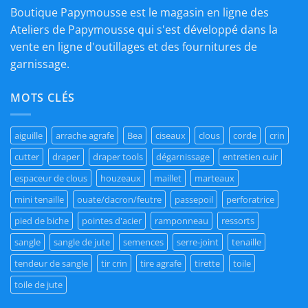
Boutique Papymousse est le magasin en ligne des
Ateliers de Papymousse qui s'est développé dans la
vente en ligne d'outillages et des fournitures de
garnissage.
MOTS CLÉS
aiguille
arrache agrafe
Bea
ciseaux
clous
corde
crin
cutter
draper
draper tools
dégarnissage
entretien cuir
espaceur de clous
houzeaux
maillet
marteaux
mini tenaille
ouate/dacron/feutre
passepoil
perforatrice
pied de biche
pointes d'acier
ramponneau
ressorts
sangle
sangle de jute
semences
serre-joint
tenaille
tendeur de sangle
tir crin
tire agrafe
tirette
toile
toile de jute