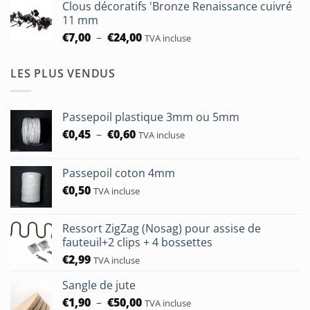
Clous décoratifs 'Bronze Renaissance cuivré
€6,50
11 mm
à
Plage
€
7,00
–
€
24,00
TVA incluse
€24,00
de
prix :
LES PLUS VENDUS
€7,00
à
€24,00
Passepoil plastique 3mm ou 5mm
Plage
€
0,45
–
€
0,60
TVA incluse
de
prix :
Passepoil coton 4mm
€0,45
€
0,50
à
TVA incluse
€0,60
Ressort ZigZag (Nosag) pour assise de
fauteuil+2 clips + 4 bossettes
€
2,99
TVA incluse
Sangle de jute
Plage
€
1,90
–
€
50,00
TVA incluse