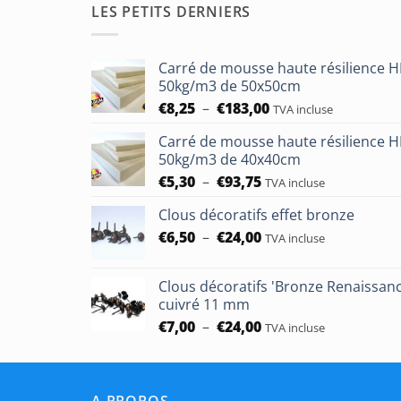
LES PETITS DERNIERS
Carré de mousse haute résilience 
50kg/m3 de 50x50cm
Plage
€
8,25
–
€
183,00
TVA incluse
de
Carré de mousse haute résilience 
prix :
50kg/m3 de 40x40cm
€8,25
Plage
€
5,30
–
€
93,75
à
TVA incluse
de
€183,00
Clous décoratifs effet bronze
prix :
Plage
€
6,50
–
€
24,00
€5,30
TVA incluse
de
à
prix :
€93,75
Clous décoratifs 'Bronze Renaissan
€6,50
cuivré 11 mm
à
Plage
€
7,00
–
€
24,00
TVA incluse
€24,00
de
prix :
€7,00
A PROPOS
à