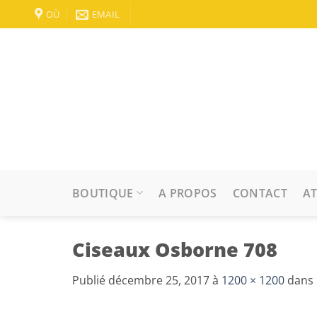
Passer
OÙ
EMAIL
au
contenu
BOUTIQUE
A PROPOS
CONTACT
AT
Ciseaux Osborne 708
Publié
décembre 25, 2017
à
1200 × 1200
dans