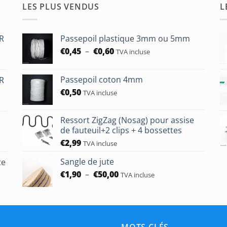
LES PLUS VENDUS
L
HR
Passepoil plastique 3mm ou 5mm
Plage
€
0,45
–
€
0,60
TVA incluse
de
prix :
Passepoil coton 4mm
HR
€0,45
€
0,50
à
TVA incluse
€0,60
Ressort ZigZag (Nosag) pour assise
de fauteuil+2 clips + 4 bossettes
€
2,99
TVA incluse
Sangle de jute
ce
Plage
€
1,90
–
€
50,00
TVA incluse
de
prix :
€1,90
à
€50,00
MOTS CLÉS