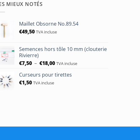
ES MIEUX NOTÉS
Maillet Obsorne No.89.54
€
49,50
TVA incluse
Semences hors tôle 10 mm (clouterie
Rivierre)
Plage
€
7,50
–
€
18,00
TVA incluse
de
Curseurs pour tirettes
prix :
€
1,50
€7,50
TVA incluse
à
€18,00