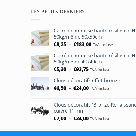
LES PETITS DERNIERS
Carré de mousse haute résilience 
50kg/m3 de 50x50cm
Plage
€
8,25
–
€
183,00
TVA incluse
de
Carré de mousse haute résilience 
prix :
50kg/m3 de 40x40cm
€8,25
Plage
€
5,30
–
€
93,75
à
TVA incluse
de
€183,00
Clous décoratifs effet bronze
prix :
Plage
€
6,50
–
€
24,00
€5,30
TVA incluse
de
à
prix :
€93,75
Clous décoratifs 'Bronze Renaissan
€6,50
cuivré 11 mm
à
Plage
€
7,00
–
€
24,00
TVA incluse
€24,00
de
prix :