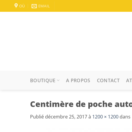
Passer
OÙ
EMAIL
au
contenu
BOUTIQUE
A PROPOS
CONTACT
AT
Centimère de poche au
Publié
décembre 25, 2017
à
1200 × 1200
dans