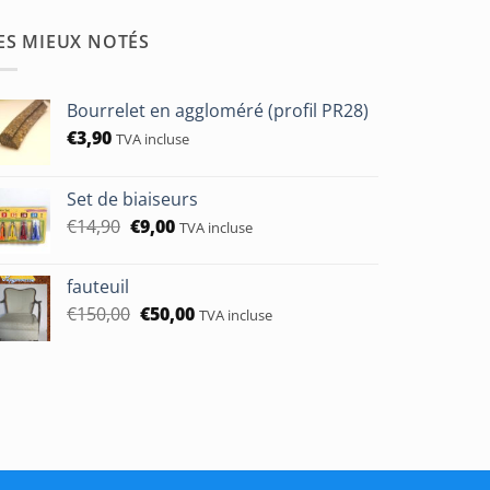
ES MIEUX NOTÉS
Bourrelet en aggloméré (profil PR28)
€
3,90
TVA incluse
Set de biaiseurs
Le
Le
€
14,90
€
9,00
TVA incluse
prix
prix
initial
actuel
fauteuil
était :
est :
Le
Le
€
150,00
€
50,00
€14,90.
€9,00.
TVA incluse
prix
prix
initial
actuel
était :
est :
€150,00.
€50,00.