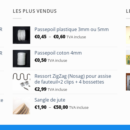
LES PLUS VENDUS
L
HR
Passepoil plastique 3mm ou 5mm
Plage
€
0,45
–
€
0,60
TVA incluse
de
prix :
Passepoil coton 4mm
HR
€0,45
€
0,50
à
TVA incluse
€0,60
Ressort ZigZag (Nosag) pour assise
de fauteuil+2 clips + 4 bossettes
€
2,99
TVA incluse
Sangle de jute
ce
Plage
€
1,90
–
€
50,00
TVA incluse
de
prix :
€1,90