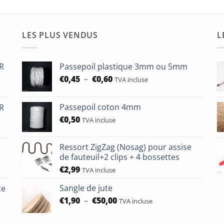
LES PLUS VENDUS
L
HR
Passepoil plastique 3mm ou 5mm
Plage
€
0,45
–
€
0,60
TVA incluse
de
prix :
Passepoil coton 4mm
HR
€0,45
€
0,50
à
TVA incluse
€0,60
Ressort ZigZag (Nosag) pour assise
de fauteuil+2 clips + 4 bossettes
€
2,99
TVA incluse
Sangle de jute
ce
Plage
€
1,90
–
€
50,00
TVA incluse
de
prix :