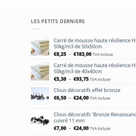
LES PETITS DERNIERS
Carré de mousse haute résilience 
50kg/m3 de 50x50cm
Plage
€
8,25
–
€
183,00
TVA incluse
de
Carré de mousse haute résilience 
prix :
50kg/m3 de 40x40cm
€8,25
Plage
€
5,30
–
€
93,75
à
TVA incluse
de
€183,00
Clous décoratifs effet bronze
prix :
Plage
€
6,50
–
€
24,00
€5,30
TVA incluse
de
à
prix :
€93,75
Clous décoratifs 'Bronze Renaissan
€6,50
cuivré 11 mm
à
Plage
€
7,00
–
€
24,00
TVA incluse
€24,00
de