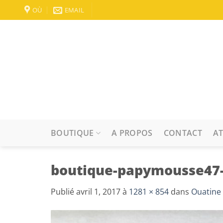
Passer
OÙ
EMAIL
au
contenu
BOUTIQUE
A PROPOS
CONTACT
AT
boutique-papymousse47
Publié
avril 1, 2017
à
1281 × 854
dans
Ouatine 