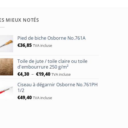
ES MIEUX NOTÉS
Pied de biche Osborne No.761A
€
36,85
TVA incluse
Toile de jute / toile claire ou toile
d'embourrure 250 g/m²
Plage
€
4,30
–
€
19,40
TVA incluse
de
Ciseau à dégarnir Osborne No.761PH
prix :
1/2
€4,30
€
49,40
à
TVA incluse
€19,40