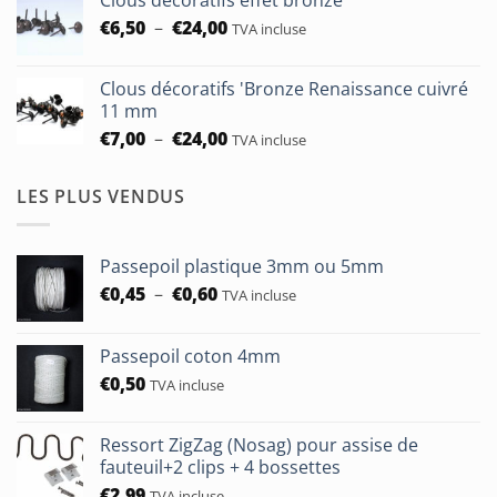
Clous décoratifs effet bronze
prix :
Plage
€
6,50
–
€
24,00
€5,30
TVA incluse
de
à
prix :
€93,75
Clous décoratifs 'Bronze Renaissance cuivré
€6,50
11 mm
à
Plage
€
7,00
–
€
24,00
TVA incluse
€24,00
de
prix :
LES PLUS VENDUS
€7,00
à
€24,00
Passepoil plastique 3mm ou 5mm
Plage
€
0,45
–
€
0,60
TVA incluse
de
prix :
Passepoil coton 4mm
€0,45
€
0,50
à
TVA incluse
€0,60
Ressort ZigZag (Nosag) pour assise de
fauteuil+2 clips + 4 bossettes
€
2,99
TVA incluse