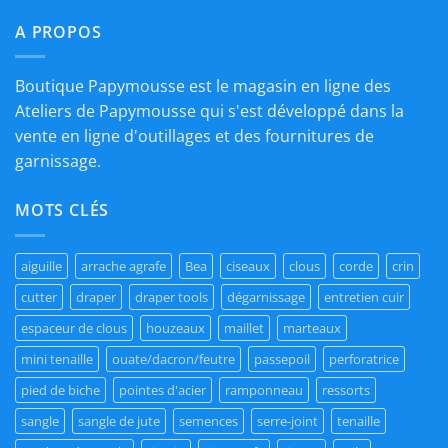
€32,90.
€22,90.
A PROPOS
Boutique Papymousse est le magasin en ligne des
Ateliers de Papymousse qui s'est développé dans la
vente en ligne d'outillages et des fournitures de
garnissage.
MOTS CLÉS
aiguille
arrache agrafe
Bea
ciseaux
clous
corde
crin
cutter
draper
draper tools
dégarnissage
entretien cuir
espaceur de clous
houzeaux
maillet
marteaux
mini tenaille
ouate/dacron/feutre
passepoil
perforatrice
pied de biche
pointes d'acier
ramponneau
ressorts
sangle
sangle de jute
semences
serre-joint
tenaille