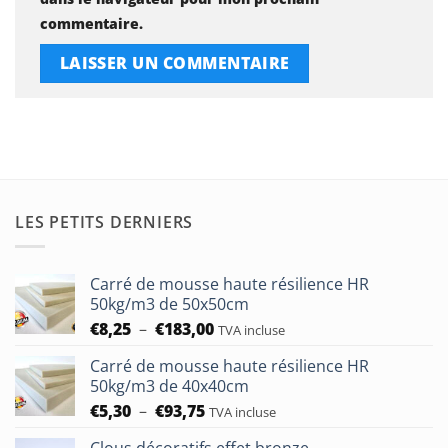
commentaire.
LES PETITS DERNIERS
Carré de mousse haute résilience HR
50kg/m3 de 50x50cm
Plage
€
8,25
–
€
183,00
TVA incluse
de
Carré de mousse haute résilience HR
prix :
50kg/m3 de 40x40cm
€8,25
Plage
€
5,30
–
€
93,75
à
TVA incluse
de
€183,00