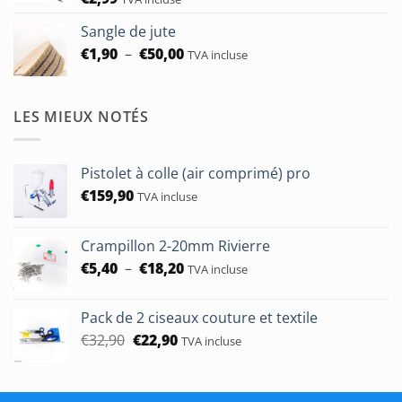
Sangle de jute
Plage
€
1,90
–
€
50,00
TVA incluse
de
prix :
€1,90
LES MIEUX NOTÉS
à
€50,00
Pistolet à colle (air comprimé) pro
€
159,90
TVA incluse
Crampillon 2-20mm Rivierre
Plage
€
5,40
–
€
18,20
TVA incluse
de
prix :
Pack de 2 ciseaux couture et textile
€5,40
Le
Le
€
32,90
€
22,90
TVA incluse
à
prix
prix
€18,20
initial
actuel
était :
est :