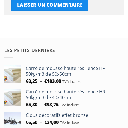
LES PETITS DERNIERS
Carré de mousse haute résilience HR
50kg/m3 de 50x50cm
Plage
€
8,25
–
€
183,00
TVA incluse
de
Carré de mousse haute résilience HR
prix :
50kg/m3 de 40x40cm
€8,25
Plage
€
5,30
–
€
93,75
à
TVA incluse
de
€183,00
Clous décoratifs effet bronze
prix :
Plage
€
6,50
–
€
24,00
€5,30
TVA incluse
de