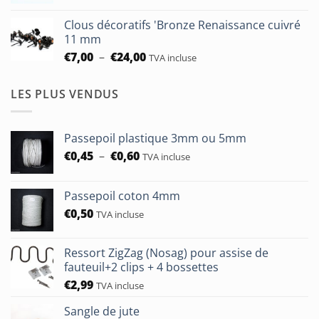
à
prix :
€93,75
Clous décoratifs 'Bronze Renaissance cuivré
€6,50
11 mm
à
Plage
€
7,00
–
€
24,00
TVA incluse
€24,00
de
prix :
LES PLUS VENDUS
€7,00
à
€24,00
Passepoil plastique 3mm ou 5mm
Plage
€
0,45
–
€
0,60
TVA incluse
de
prix :
Passepoil coton 4mm
€0,45
€
0,50
à
TVA incluse
€0,60
Ressort ZigZag (Nosag) pour assise de
fauteuil+2 clips + 4 bossettes
€
2,99
TVA incluse
Sangle de jute