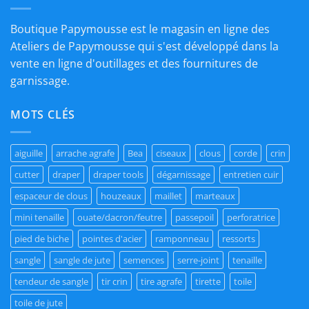
Boutique Papymousse est le magasin en ligne des
Ateliers de Papymousse qui s'est développé dans la
vente en ligne d'outillages et des fournitures de
garnissage.
MOTS CLÉS
aiguille
arrache agrafe
Bea
ciseaux
clous
corde
crin
cutter
draper
draper tools
dégarnissage
entretien cuir
espaceur de clous
houzeaux
maillet
marteaux
mini tenaille
ouate/dacron/feutre
passepoil
perforatrice
pied de biche
pointes d'acier
ramponneau
ressorts
sangle
sangle de jute
semences
serre-joint
tenaille
tendeur de sangle
tir crin
tire agrafe
tirette
toile
toile de jute