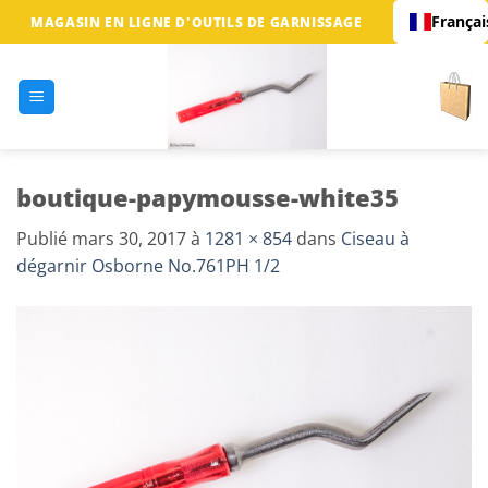
Passer
Françai
MAGASIN EN LIGNE D'OUTILS DE GARNISSAGE
au
contenu
boutique-papymousse-white35
Publié
mars 30, 2017
à
1281 × 854
dans
Ciseau à
dégarnir Osborne No.761PH 1/2