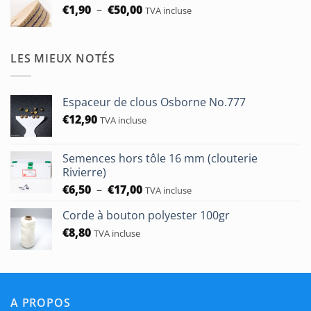
Plage
€
1,90
–
€
50,00
TVA incluse
de
prix :
€1,90
LES MIEUX NOTÉS
à
€50,00
Espaceur de clous Osborne No.777
€
12,90
TVA incluse
Semences hors tôle 16 mm (clouterie
Rivierre)
Plage
€
6,50
–
€
17,00
TVA incluse
de
Corde à bouton polyester 100gr
prix :
€
8,80
€6,50
TVA incluse
à
€17,00
A PROPOS