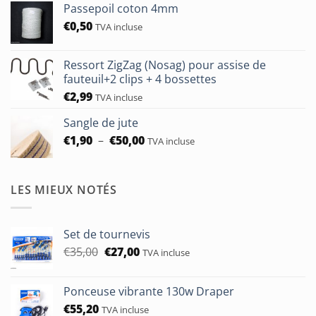
Passepoil coton 4mm
€0,45
€
0,50
à
TVA incluse
€0,60
Ressort ZigZag (Nosag) pour assise de
fauteuil+2 clips + 4 bossettes
€
2,99
TVA incluse
Sangle de jute
Plage
€
1,90
–
€
50,00
TVA incluse
de
prix :
€1,90
LES MIEUX NOTÉS
à
€50,00
Set de tournevis
Le
Le
€
35,00
€
27,00
TVA incluse
prix
prix
initial
actuel
Ponceuse vibrante 130w Draper
était :
est :
€
55,20
€35,00.
€27,00.
TVA incluse