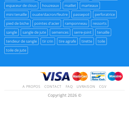
espaceur de clous
houzeaux
maillet
marteaux
mini tenaille
ouate/dacron/feutre
passepoil
perforatrice
pied de biche
pointes d'acier
ramponneau
ressorts
sangle
sangle de jute
semences
serre-joint
tenaille
tendeur de sangle
tir crin
tire agrafe
tirette
toile
toile de jute
A PROPOS
CONTACT
FAQ
LIVRAISON
CGV
Copyright 2026 ©