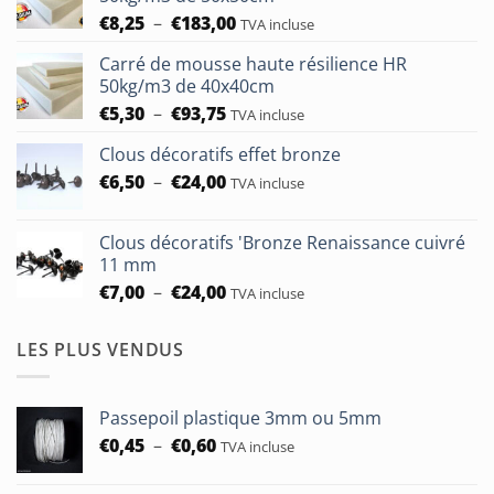
Plage
€
8,25
–
€
183,00
TVA incluse
de
Carré de mousse haute résilience HR
prix :
50kg/m3 de 40x40cm
€8,25
Plage
€
5,30
–
€
93,75
à
TVA incluse
de
€183,00
Clous décoratifs effet bronze
prix :
Plage
€
6,50
–
€
24,00
€5,30
TVA incluse
de
à
prix :
€93,75
Clous décoratifs 'Bronze Renaissance cuivré
€6,50
11 mm
à
Plage
€
7,00
–
€
24,00
TVA incluse
€24,00
de
prix :
LES PLUS VENDUS
€7,00
à
€24,00
Passepoil plastique 3mm ou 5mm
Plage
€
0,45
–
€
0,60
TVA incluse
de
prix :