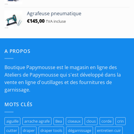
Agrafeuse pneumatique
€
145,00
TVA incluse
A PROPOS
Boutique Papymousse est le magasin en ligne des
Ateliers de Papymousse qui s'est développé dans la
vente en ligne d'outillages et des fournitures de
garnissage.
MOTS CLÉS
aiguille
arrache agrafe
Bea
ciseaux
clous
corde
crin
cutter
draper
draper tools
dégarnissage
entretien cuir