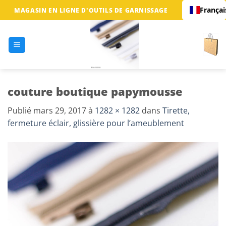
Passer
Françai
MAGASIN EN LIGNE D'OUTILS DE GARNISSAGE
au
contenu
couture boutique papymousse
Publié
mars 29, 2017
à
1282 × 1282
dans
Tirette,
fermeture éclair, glissière pour l’ameublement