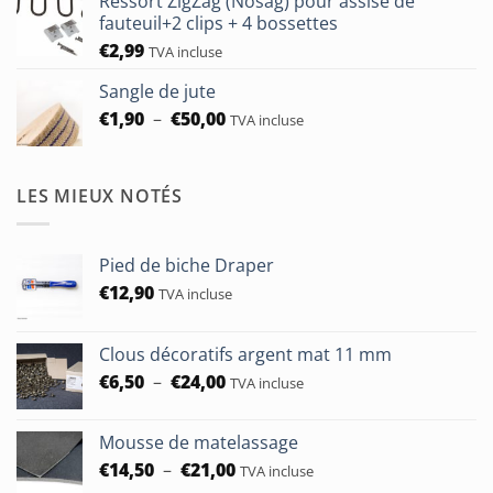
Ressort ZigZag (Nosag) pour assise de
fauteuil+2 clips + 4 bossettes
€
2,99
TVA incluse
Sangle de jute
Plage
€
1,90
–
€
50,00
TVA incluse
de
prix :
€1,90
LES MIEUX NOTÉS
à
€50,00
Pied de biche Draper
€
12,90
TVA incluse
Clous décoratifs argent mat 11 mm
Plage
€
6,50
–
€
24,00
TVA incluse
de
prix :
Mousse de matelassage
€6,50
Plage
€
14,50
–
€
21,00
à
TVA incluse
de