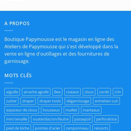
€24,00
prix :
€14,50
à
A PROPOS
€21,00
Boutique Papymousse est le magasin en ligne des
Ateliers de Papymousse qui s'est développé dans la
vente en ligne d'outillages et des fournitures de
garnissage.
MOTS CLÉS
aiguille
arrache agrafe
Bea
ciseaux
clous
corde
crin
cutter
draper
draper tools
dégarnissage
entretien cuir
espaceur de clous
houzeaux
maillet
marteaux
mini tenaille
ouate/dacron/feutre
passepoil
perforatrice
pied de biche
pointes d'acier
ramponneau
ressorts