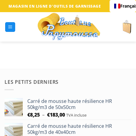
Passer
Françai
MAGASIN EN LIGNE D'OUTILS DE GARNISSAGE
au
contenu
LES PETITS DERNIERS
Carré de mousse haute résilience HR
50kg/m3 de 50x50cm
Plage
€
8,25
–
€
183,00
TVA incluse
de
Carré de mousse haute résilience HR
prix :
50kg/m3 de 40x40cm
€8,25