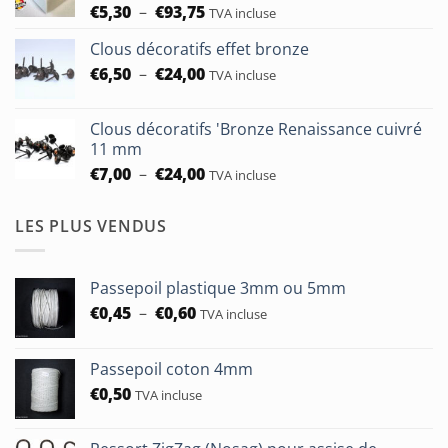
Plage
€
5,30
–
€
93,75
à
TVA incluse
de
€183,00
Clous décoratifs effet bronze
prix :
Plage
€
6,50
–
€
24,00
€5,30
TVA incluse
de
à
prix :
€93,75
Clous décoratifs 'Bronze Renaissance cuivré
€6,50
11 mm
à
Plage
€
7,00
–
€
24,00
TVA incluse
€24,00
de
prix :
LES PLUS VENDUS
€7,00
à
€24,00
Passepoil plastique 3mm ou 5mm
Plage
€
0,45
–
€
0,60
TVA incluse
de
prix :
Passepoil coton 4mm
€0,45
€
0,50
à
TVA incluse
€0,60