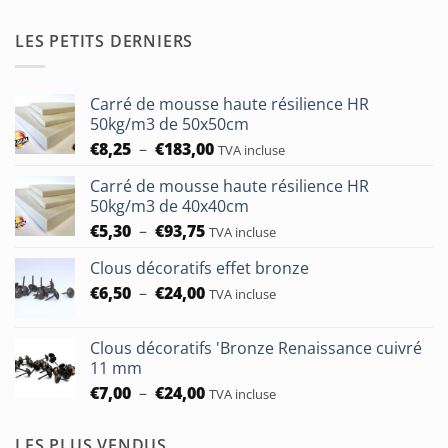
LES PETITS DERNIERS
Carré de mousse haute résilience HR
50kg/m3 de 50x50cm
Plage
€
8,25
–
€
183,00
TVA incluse
de
Carré de mousse haute résilience HR
prix :
50kg/m3 de 40x40cm
€8,25
Plage
€
5,30
–
€
93,75
à
TVA incluse
de
€183,00
Clous décoratifs effet bronze
prix :
Plage
€
6,50
–
€
24,00
€5,30
TVA incluse
de
à
prix :
€93,75
Clous décoratifs 'Bronze Renaissance cuivré
€6,50
11 mm
à
Plage
€
7,00
–
€
24,00
TVA incluse
€24,00
de
prix :
LES PLUS VENDUS