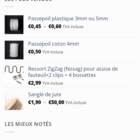
€7,00
à
€24,00
Passepoil plastique 3mm ou 5mm
Plage
€
0,45
–
€
0,60
TVA incluse
de
prix :
Passepoil coton 4mm
€0,45
€
0,50
à
TVA incluse
€0,60
Ressort ZigZag (Nosag) pour assise de
fauteuil+2 clips + 4 bossettes
€
2,99
TVA incluse
Sangle de jute
Plage
€
1,90
–
€
50,00
TVA incluse
de
prix :
€1,90
LES MIEUX NOTÉS
à
€50,00