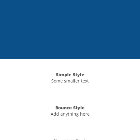
Simple Style
Some smaller text
Bounce Style
Add anything here
Badge Style
You can add shortcodes here
Label Style
Add any elements here..