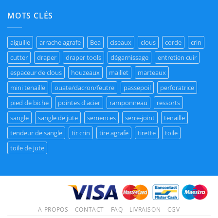
MOTS CLÉS
aiguille
arrache agrafe
Bea
ciseaux
clous
corde
crin
cutter
draper
draper tools
dégarnissage
entretien cuir
espaceur de clous
houzeaux
maillet
marteaux
mini tenaille
ouate/dacron/feutre
passepoil
perforatrice
pied de biche
pointes d'acier
ramponneau
ressorts
sangle
sangle de jute
semences
serre-joint
tenaille
tendeur de sangle
tir crin
tire agrafe
tirette
toile
toile de jute
A PROPOS
CONTACT
FAQ
LIVRAISON
CGV