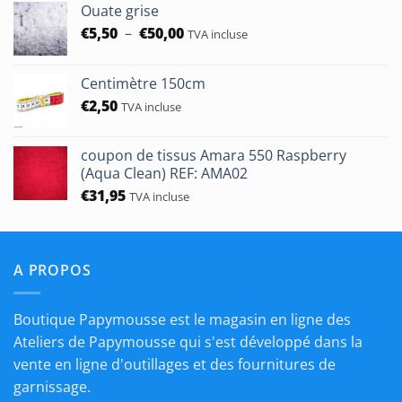
Ouate grise
Plage
€
5,50
–
€
50,00
TVA incluse
de
prix :
Centimètre 150cm
€5,50
€
2,50
à
TVA incluse
€50,00
coupon de tissus Amara 550 Raspberry
(Aqua Clean) REF: AMA02
€
31,95
TVA incluse
A PROPOS
Boutique Papymousse est le magasin en ligne des
Ateliers de Papymousse qui s'est développé dans la
vente en ligne d'outillages et des fournitures de
garnissage.