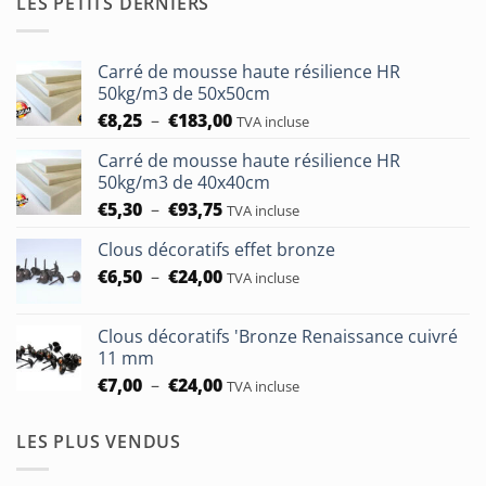
LES PETITS DERNIERS
Carré de mousse haute résilience HR
50kg/m3 de 50x50cm
Plage
€
8,25
–
€
183,00
TVA incluse
de
Carré de mousse haute résilience HR
prix :
50kg/m3 de 40x40cm
€8,25
Plage
€
5,30
–
€
93,75
à
TVA incluse
de
€183,00
Clous décoratifs effet bronze
prix :
Plage
€
6,50
–
€
24,00
€5,30
TVA incluse
de
à
prix :
€93,75
Clous décoratifs 'Bronze Renaissance cuivré
€6,50
11 mm
à
Plage
€
7,00
–
€
24,00
TVA incluse
€24,00
de
prix :
LES PLUS VENDUS
€7,00
à