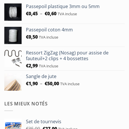
€24,00
Passepoil plastique 3mm ou 5mm
Plage
€
0,45
–
€
0,60
TVA incluse
de
prix :
Passepoil coton 4mm
€0,45
€
0,50
à
TVA incluse
€0,60
Ressort ZigZag (Nosag) pour assise de
fauteuil+2 clips + 4 bossettes
€
2,99
TVA incluse
Sangle de jute
Plage
€
1,90
–
€
50,00
TVA incluse
de
prix :
€1,90
LES MIEUX NOTÉS
à
€50,00
Set de tournevis
Le
Le
€
35,00
€
27,00