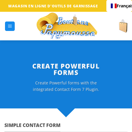
Passer
Françai
MAGASIN EN LIGNE D'OUTILS DE GARNISSAGE
au
contenu
CREATE POWERFUL
FORMS
Create Powerful forms with the
integrated Contact Form 7 Plugin.
SIMPLE CONTACT FORM