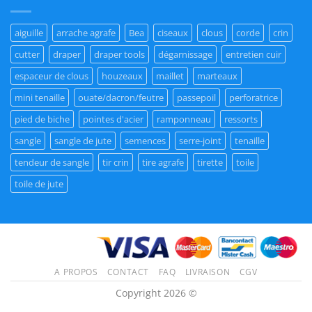
aiguille
arrache agrafe
Bea
ciseaux
clous
corde
crin
cutter
draper
draper tools
dégarnissage
entretien cuir
espaceur de clous
houzeaux
maillet
marteaux
mini tenaille
ouate/dacron/feutre
passepoil
perforatrice
pied de biche
pointes d'acier
ramponneau
ressorts
sangle
sangle de jute
semences
serre-joint
tenaille
tendeur de sangle
tir crin
tire agrafe
tirette
toile
toile de jute
A PROPOS
CONTACT
FAQ
LIVRAISON
CGV
Copyright 2026 ©