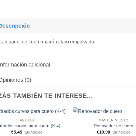
Descripción
ran panel de cuero marrón claro empolvado
Información adicional
Opiniones (0)
ZÁS TAMBIÉN TE INTERESE...
AGUJAS
MANTENIMIENTO
Añadir
drados curvos para cuero (K-4)
Renovador de cuero
a la
€
5,45
€
19,90
IVA incluido
IVA incluido
lista de