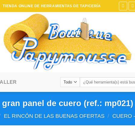
TIENDA ONLINE DE HERRAMIENTAS DE TAPICERÍA
Buscar:
TALLER
gran panel de cuero (ref.: mp021)
/
EL RINCÓN DE LAS BUENAS OFERTAS
/
CUERO -