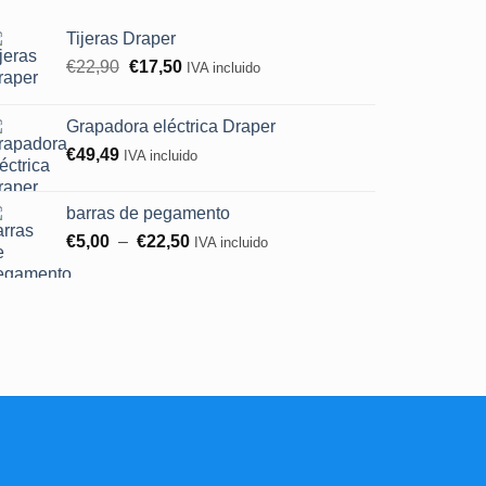
Tijeras Draper
Le
Le
€
22,90
€
17,50
IVA incluido
prix
prix
initial
actuel
Grapadora eléctrica Draper
était :
est :
€
49,49
IVA incluido
€22,90.
€17,50.
barras de pegamento
Rango
€
5,00
–
€
22,50
IVA incluido
de
precios:
entre
5,00
€
y
22,50
€.