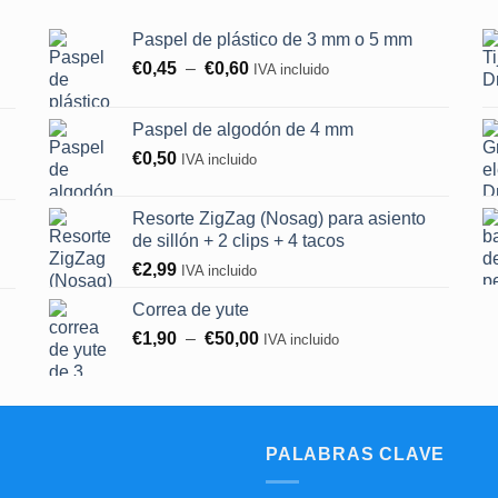
Paspel de plástico de 3 mm o 5 mm
Rango
€
0,45
–
€
0,60
IVA incluido
de
precios:
Paspel de algodón de 4 mm
entre
€
0,50
IVA incluido
0,45
€
y
Resorte ZigZag (Nosag) para asiento
0,60
de sillón + 2 clips + 4 tacos
€.
€
2,99
IVA incluido
Correa de yute
Rango
€
1,90
–
€
50,00
IVA incluido
de
precios:
entre
1,90
€
PALABRAS CLAVE
y