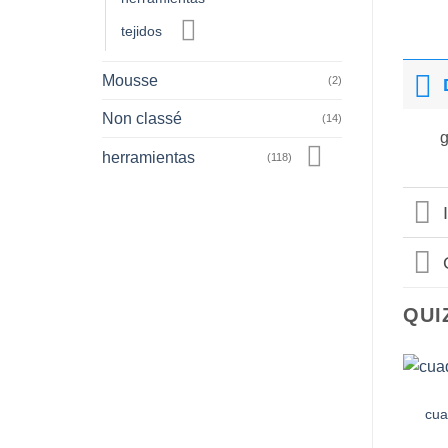
tejidos
Mousse
(2)
Non classé
(14)
g
herramientas
(118)
QUI
cua