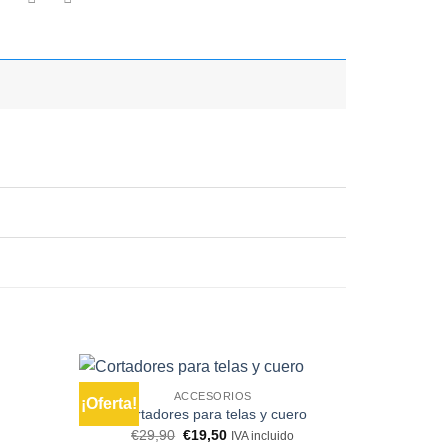
ACCESORIOS
¡Oferta!
Añadir
Añadir
Cortadores para telas y cuero
a la
a la
Le
Le
€
29,90
€
19,50
IVA incluido
lista de
lista de
prix
prix