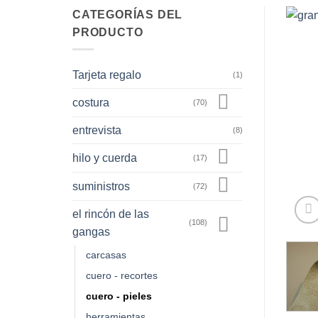
CATEGORÍAS DEL
PRODUCTO
Tarjeta regalo
(1)
costura
(70)
entrevista
(8)
hilo y cuerda
(17)
suministros
(72)
el rincón de las
(108)
gangas
carcasas
cuero - recortes
cuero - pieles
herramientas