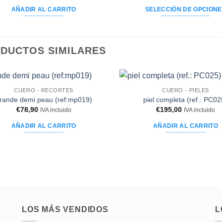
deseos
AÑADIR AL CARRITO
SELECCIÓN DE OPCION
Este
producto
tiene
DUCTOS SIMILARES
varias
variaciones
Las
opciones
CUERO - RECORTES
CUERO - PIELES
Añadir
rande demi peau (ref:mp019)
piel completa (ref.: PC02
se
a la
€
78,90
€
195,00
IVA incluido
IVA incluido
lista de
pueden
deseos
seleccionar
AÑADIR AL CARRITO
AÑADIR AL CARRITO
en
la
página
del
producto.
LOS MÁS VENDIDOS
L