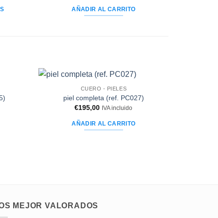
deseos
deseos
initial
actuel
ES
AÑADIR AL CARRITO
était :
est :
€29,90.
€19,50.
.
CUERO - PIELES
Añadir
Añadir
5)
piel completa (ref. PC027)
a la
a la
€
195,00
IVA incluido
lista de
lista de
deseos
deseos
AÑADIR AL CARRITO
OS MEJOR VALORADOS