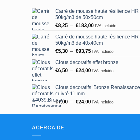
Carré de mousse haute résilience HR
50kg/m3 de 50x50cm
Plage
€
8,25
–
€
183,00
IVA incluido
de
Carré de mousse haute résilience HR
prix :
50kg/m3 de 40x40cm
€8,25
Plage
€
5,30
–
€
93,75
à
IVA incluido
de
€183,00
Clous décoratifs effet bronze
prix :
Rango
€
6,50
–
€
24,00
€5,30
IVA incluido
de
à
precios:
€93,75
Clous décoratifs 'Bronze Renaissance
entre
cuivré 11 mm
6,50
Plage
€
7,00
–
€
24,00
IVA incluido
€
de
y
prix :
24,00
€7,00
€.
ACERCA DE
à
€24,00