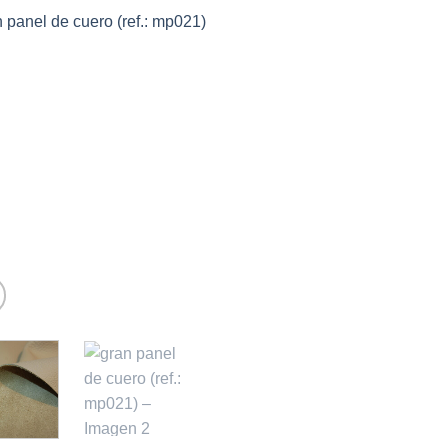
Añadir
a la
lista de
deseos