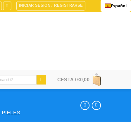
Español
INICIAR SESIÓN / REGISTRARSE
CESTA /
€
0,00
 PIELES