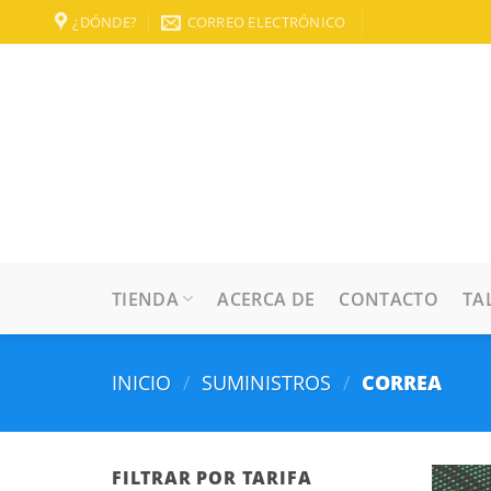
Ir
¿DÓNDE?
CORREO ELECTRÓNICO
al
contenido
TIENDA
ACERCA DE
CONTACTO
TA
INICIO
/
SUMINISTROS
/
CORREA
FILTRAR POR TARIFA