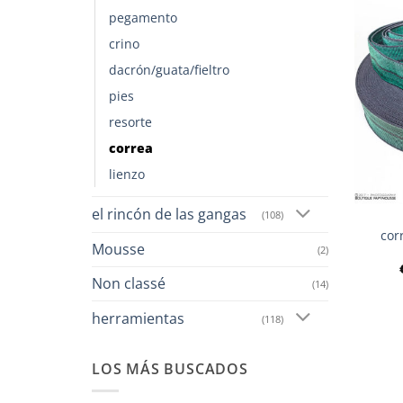
pegamento
crino
dacrón/guata/fieltro
pies
resorte
correa
lienzo
el rincón de las gangas
(108)
cor
Mousse
(2)
Non classé
(14)
herramientas
(118)
LOS MÁS BUSCADOS