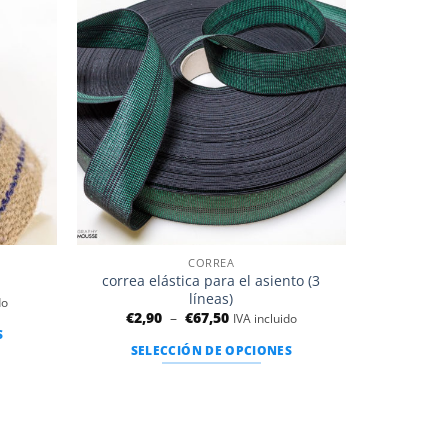
Añadir
Añadir
a la
a la
lista de
lista de
deseos
deseos
CORREA
correa elástica para el asiento (3
líneas)
do
Rango
€
2,90
–
€
67,50
IVA incluido
de
S
precios:
SELECCIÓN DE OPCIONES
entre
2,90
Este
€
producto
y
67,50
tiene
€.
varias