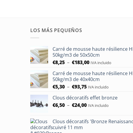
LOS MÁS PEQUEÑOS
Carré de mousse haute résilience 
50kg/m3 de 50x50cm
Plage
€
8,25
–
€
183,00
IVA incluido
de
Carré de mousse haute résilience 
prix :
50kg/m3 de 40x40cm
€8,25
Plage
€
5,30
–
€
93,75
à
IVA incluido
de
€183,00
Clous décoratifs effet bronze
prix :
Rango
€
6,50
–
€
24,00
€5,30
IVA incluido
de
à
precios:
€93,75
Clous décoratifs 'Bronze Renaissan
entre
cuivré 11 mm
6,50