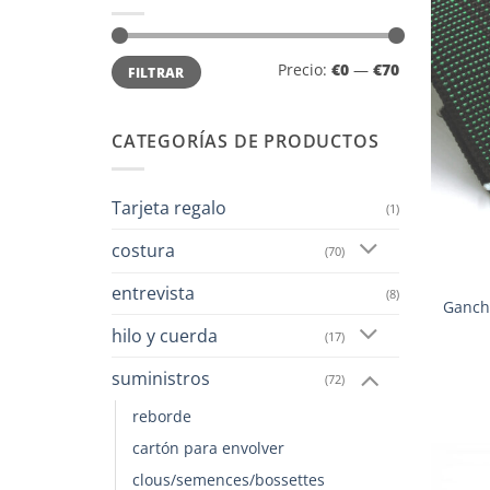
Precio
Precio
Precio:
€0
—
€70
FILTRAR
mínimo
máximo
CATEGORÍAS DE PRODUCTOS
Tarjeta regalo
(1)
costura
(70)
entrevista
(8)
Gancho
hilo y cuerda
(17)
suministros
(72)
reborde
cartón para envolver
clous/semences/bossettes