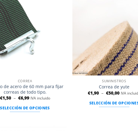
Añadir
a la
lista de
deseos
CORREA
SUMINISTROS
 de acero de 60 mm para fijar
Correa de yute
correas de todo tipo.
Rango
€
1,90
–
€
50,00
IVA inclui
de
Rango
€
1,50
–
€
6,99
IVA incluido
precios:
de
SELECCIÓN DE OPCIONE
entre
precios:
SELECCIÓN DE OPCIONES
1,90
entre
Este
€
1,50
Este
producto
y
€
50,00
producto
y
tiene
€.
6,99
tiene
€.
varias
varias