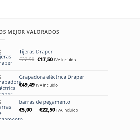
OS MEJOR VALORADOS
Tijeras Draper
Le
Le
€
22,90
€
17,50
IVA incluido
prix
prix
initial
actuel
Grapadora eléctrica Draper
était :
est :
€
49,49
€22,90.
€17,50.
IVA incluido
barras de pegamento
Rango
€
5,00
–
€
22,50
IVA incluido
de
precios:
entre
5,00