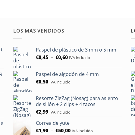
LOS MÁS VENDIDOS
L
HR
Paspel de plástico de 3 mm o 5 mm
Rango
€
0,45
–
€
0,60
IVA incluido
de
precios:
Paspel de algodón de 4 mm
HR
entre
€
0,50
0,45
IVA incluido
€
y
Resorte ZigZag (Nosag) para asiento
0,60
de sillón + 2 clips + 4 tacos
€.
€
2,99
IVA incluido
Correa de yute
ce
Rango
€
1,90
–
€
50,00
IVA incluido