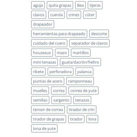
aguja
quita grapas
Bea
tijeras
clavos
cuerda
crines
cúter
drapeador
herramientas para drapeado
descorte
cuidado del cuero
separador de clavos
houzeaux
mazo
martillos
mini tenazas
guata/dacrón/fieltro
ribete
perforadora
palanca
puntas de acero
ramponneau
muelles
correa
correa de yute
semillas
sargento
tenazas
tensor de correa
tirador de crin
tirador de grapas
tirador
lona
lona de yute